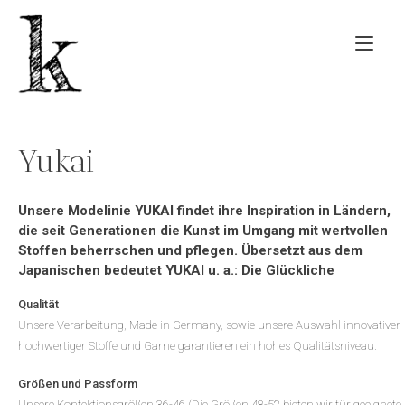
Zum
Inhalt
Nav
springen
ums
Yukai
Unsere Modelinie YUKAI findet ihre Inspiration in Ländern,
die seit Generationen die Kunst im Umgang mit wertvollen
Stoffen beherrschen und pflegen. Übersetzt aus dem
Japanischen bedeutet YUKAI u. a.: Die Glückliche
Qualität
Unsere Verarbeitung, Made in Germany, sowie unsere Auswahl innovativer
hochwertiger Stoffe und Garne garantieren ein hohes Qualitätsniveau.
Größen und Passform
Unsere Konfektionsgrößen 36-46 (Die Größen 48-52 bieten wir für geeignete