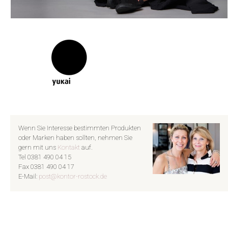
Wenn Sie Interesse bestimmten Produkten
oder Marken haben sollten, nehmen Sie
gern mit uns
Kontakt
auf.
Tel 0381 490 04 15
Fax 0381 490 04 17
E-Mail:
post@kontor-rostock.de