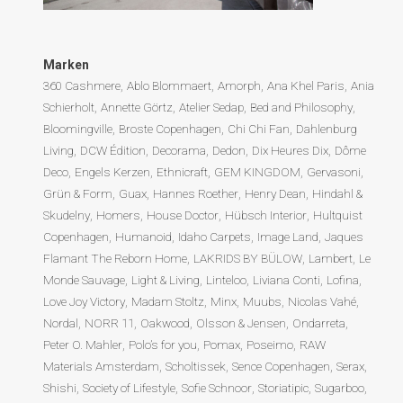
Marken
360 Cashmere
Ablo Blommaert
Amorph
Ana Khel Paris
Ania
Schierholt
Annette Görtz
Atelier Sedap
Bed and Philosophy
Bloomingville
Broste Copenhagen
Chi Chi Fan
Dahlenburg
Living
DCW Édition
Decorama
Dedon
Dix Heures Dix
Dôme
Deco
Engels Kerzen
Ethnicraft
GEM KINGDOM
Gervasoni
Grün & Form
Guax
Hannes Roether
Henry Dean
Hindahl &
Skudelny
Homers
House Doctor
Hübsch Interior
Hultquist
Copenhagen
Humanoid
Idaho Carpets
Image Land
Jaques
Flamant The Reborn Home
LAKRIDS BY BÜLOW
Lambert
Le
Monde Sauvage
Light & Living
Linteloo
Liviana Conti
Lofina
Love Joy Victory
Madam Stoltz
Minx
Muubs
Nicolas Vahé
Nordal
NORR 11
Oakwood
Olsson & Jensen
Ondarreta
Peter O. Mahler
Polo’s for you
Pomax
Poseimo
RAW
Materials Amsterdam
Scholtissek
Sence Copenhagen
Serax
Shishi
Society of Lifestyle
Sofie Schnoor
Storiatipic
Sugarboo