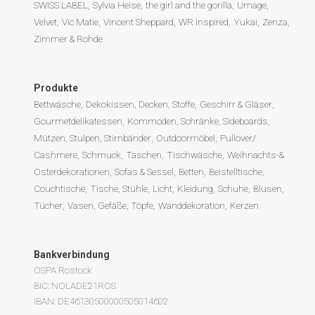
SWISS LABEL
Sylvia Heise
the girl and the gorilla
Umage
Velvet
Vic Matie
Vincent Sheppard
WR Inspired
Yukai
Zenza
Zimmer & Rohde
Produkte
Bettwäsche
Dekokissen, Decken, Stoffe
Geschirr & Gläser
Gourmetdelikatessen
Kommoden, Schränke, Sideboards
Mützen, Stulpen, Stirnbänder
Outdoormöbel
Pullover/
Cashmere
Schmuck
Taschen
Tischwäsche
Weihnachts-&
Osterdekorationen
Sofas & Sessel
Betten
Beistelltische,
Couchtische
Tische, Stühle
Licht
Kleidung
Schuhe
Blusen
Tücher
Vasen, Gefäße, Töpfe
Wanddekoration
Kerzen
Bankverbindung
OSPA Rostock
BIC: NOLADE21ROS
IBAN: DE46130500000505014602