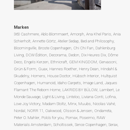
Marken
360 Cashmere
Ablo Blommaert
Amorph
Ana Khel Paris
Ania
Schierholt
Annette Görtz
Atelier Sedap
Bed and Philosophy
Bloomingville
Broste Copenhagen
Chi Chi Fan
Dahlenburg
Living
DCW Édition
Decorama
Dedon
Dix Heures Dix
Dôme
Deco
Engels Kerzen
Ethnicraft
GEM KINGDOM
Gervasoni
Grün & Form
Guax
Hannes Roether
Henry Dean
Hindahl &
Skudelny
Homers
House Doctor
Hübsch Interior
Hultquist
Copenhagen
Humanoid
Idaho Carpets
Image Land
Jaques
Flamant The Reborn Home
LAKRIDS BY BÜLOW
Lambert
Le
Monde Sauvage
Light & Living
Linteloo
Liviana Conti
Lofina
Love Joy Victory
Madam Stoltz
Minx
Muubs
Nicolas Vahé
Nordal
NORR 11
Oakwood
Olsson & Jensen
Ondarreta
Peter O. Mahler
Polo’s for you
Pomax
Poseimo
RAW
Materials Amsterdam
Scholtissek
Sence Copenhagen
Serax