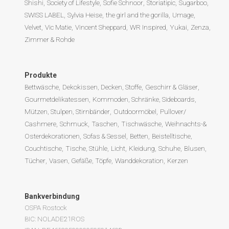
Shishi
Society of Lifestyle
Sofie Schnoor
Storiatipic
Sugarboo
SWISS LABEL
Sylvia Heise
the girl and the gorilla
Umage
Velvet
Vic Matie
Vincent Sheppard
WR Inspired
Yukai
Zenza
Zimmer & Rohde
Produkte
Bettwäsche
Dekokissen, Decken, Stoffe
Geschirr & Gläser
Gourmetdelikatessen
Kommoden, Schränke, Sideboards
Mützen, Stulpen, Stirnbänder
Outdoormöbel
Pullover/
Cashmere
Schmuck
Taschen
Tischwäsche
Weihnachts-&
Osterdekorationen
Sofas & Sessel
Betten
Beistelltische,
Couchtische
Tische, Stühle
Licht
Kleidung
Schuhe
Blusen
Tücher
Vasen, Gefäße, Töpfe
Wanddekoration
Kerzen
Bankverbindung
OSPA Rostock
BIC: NOLADE21ROS