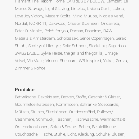
Flamant The Reborn Home
LAKRIDS BY BÜLOW
Lambert
Le
Monde Sauvage
Light & Living
Linteloo
Liviana Conti
Lofina
Love Joy Victory
Madam Stoltz
Minx
Muubs
Nicolas Vahé
Nordal
NORR 11
Oakwood
Olsson & Jensen
Ondarreta
Peter O. Mahler
Polo’s for you
Pomax
Poseimo
RAW
Materials Amsterdam
Scholtissek
Sence Copenhagen
Serax
Shishi
Society of Lifestyle
Sofie Schnoor
Storiatipic
Sugarboo
SWISS LABEL
Sylvia Heise
the girl and the gorilla
Umage
Velvet
Vic Matie
Vincent Sheppard
WR Inspired
Yukai
Zenza
Zimmer & Rohde
Produkte
Bettwäsche
Dekokissen, Decken, Stoffe
Geschirr & Gläser
Gourmetdelikatessen
Kommoden, Schränke, Sideboards
Mützen, Stulpen, Stirnbänder
Outdoormöbel
Pullover/
Cashmere
Schmuck
Taschen
Tischwäsche
Weihnachts-&
Osterdekorationen
Sofas & Sessel
Betten
Beistelltische,
Couchtische
Tische, Stühle
Licht
Kleidung
Schuhe
Blusen