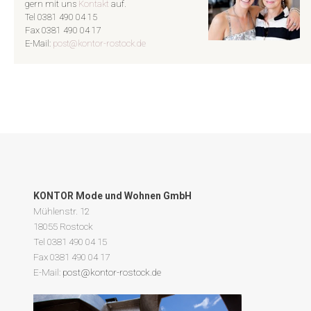
gern mit uns
Kontakt
auf.
Tel 0381 490 04 15
Fax 0381 490 04 17
E-Mail:
post@kontor-rostock.de
KONTOR Mode und Wohnen GmbH
Mühlenstr. 12
18055 Rostock
Tel 0381 490 04 15
Fax 0381 490 04 17
E-Mail:
post@kontor-rostock.de