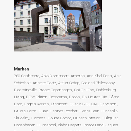
Marken
360 Cashmere
Ablo Blommaert
Amorph
Ana Khel Paris
Ania
Schierholt
Annette Görtz
Atelier Sedap
Bed and Philosophy
Bloomingville
Broste Copenhagen
Chi Chi Fan
Dahlenburg
Living
DCW Édition
Decorama
Dedon
Dix Heures Dix
Dôme
Deco
Engels Kerzen
Ethnicraft
GEM KINGDOM
Gervasoni
Grün & Form
Guax
Hannes Roether
Henry Dean
Hindahl &
Skudelny
Homers
House Doctor
Hübsch Interior
Hultquist
Copenhagen
Humanoid
Idaho Carpets
Image Land
Jaques