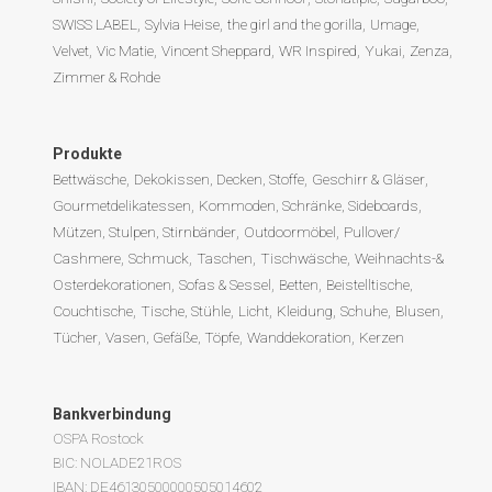
SWISS LABEL
Sylvia Heise
the girl and the gorilla
Umage
Velvet
Vic Matie
Vincent Sheppard
WR Inspired
Yukai
Zenza
Zimmer & Rohde
Produkte
Bettwäsche
Dekokissen, Decken, Stoffe
Geschirr & Gläser
Gourmetdelikatessen
Kommoden, Schränke, Sideboards
Mützen, Stulpen, Stirnbänder
Outdoormöbel
Pullover/
Cashmere
Schmuck
Taschen
Tischwäsche
Weihnachts-&
Osterdekorationen
Sofas & Sessel
Betten
Beistelltische,
Couchtische
Tische, Stühle
Licht
Kleidung
Schuhe
Blusen
Tücher
Vasen, Gefäße, Töpfe
Wanddekoration
Kerzen
Bankverbindung
OSPA Rostock
BIC: NOLADE21ROS
IBAN: DE46130500000505014602