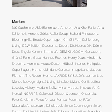
Marken
360 Cashmere
Ablo Blommaert
Amorph
Ana Khel Paris
Ania
Schierholt
Annette Görtz
Atelier Sedap
Bed and Philosophy
Bloomingville
Broste Copenhagen
Chi Chi Fan
Dahlenburg
Living
DCW Édition
Decorama
Dedon
Dix Heures Dix
Dôme
Deco
Engels Kerzen
Ethnicraft
GEM KINGDOM
Gervasoni
Grün & Form
Guax
Hannes Roether
Henry Dean
Hindahl &
Skudelny
Homers
House Doctor
Hübsch Interior
Hultquist
Copenhagen
Humanoid
Idaho Carpets
Image Land
Jaques
Flamant The Reborn Home
LAKRIDS BY BÜLOW
Lambert
Le
Monde Sauvage
Light & Living
Linteloo
Liviana Conti
Lofina
Love Joy Victory
Madam Stoltz
Minx
Muubs
Nicolas Vahé
Nordal
NORR 11
Oakwood
Olsson & Jensen
Ondarreta
Peter O. Mahler
Polo’s for you
Pomax
Poseimo
RAW
Materials Amsterdam
Scholtissek
Sence Copenhagen
Serax
Shishi
Society of Lifestyle
Sofie Schnoor
Storiatipic
Sugarboo